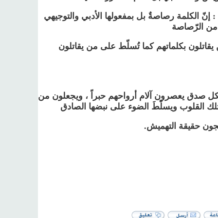
 إنّ الكلمة رصاصةٌ بل بمفعولها الأدبي والتوجيهي
من الرّصاصة
ن يقاتلون بكلماتهم كما تُسلّط على من يقاتلون
 بكل صدق يعصرون آلام أرواحهم حبراً ، ويجعلون من
تلك القلوب ويسلّطَ الضوء على نبضها الصادق
جون حقيقة التهميش.