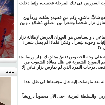
يوت السوريين في تلك المرحلة فحسب، وإنما دخلت
ِ شابٍّ عاشقٍ، وكم من قصيدةٍ تفتّقت ورداً بين
 تناول نزار شخصاً وشعراً بين مصفّقٍ مُشجّع ، وبين
جتماعي ، والسياسي هو العنوان العريض لإطلالة نزار
بات وجوده شِعراً ، وفكراً فلماذا لم يصل شعراء
ي ؟
!
رية على وجه الخصوص تغصّ بمئاتٍ ك نزار وربما نجد
م الصورة الشعرية في ظل معاناة الشعوب من
صى درجات التمرد الذي لم يمارس نزار قباني إلا
مرئيات
عٍ له بعد ماوصلت إليه حال مجتمعاتنا في ظل هذا
عربي والسلطة العربية حتى الآن محموداً درويشاً