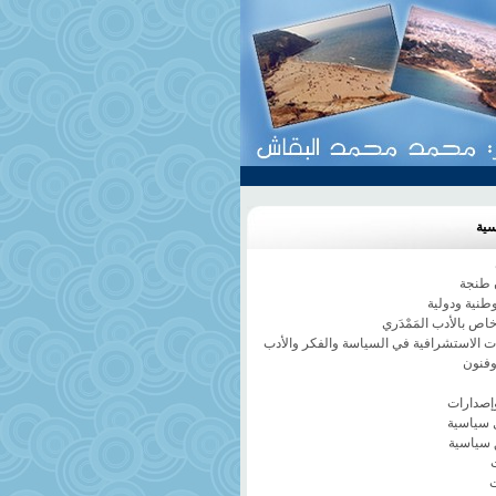
سية
طنجة
وطنية ودولية
ص بالأدب المَمْدَري
ات الاستشرافية في السياسة والفكر والأدب
وفنون
إصدارات
 سياسية
 سياسية
ت