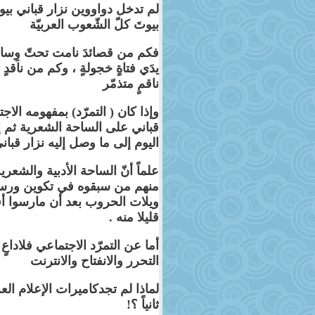
لم تدخل دواووين نزار قباني ب
بيوتَ كلّ الشّعوب العربيّة
فكم من قصائدَ نامت تحتّ وِسادة
يدَي فتاةٍ خجولةٍ ، وكم من ناقدٍ
ناقمٍ متذمّر
وإذا كان ( التمرّد) بمفهومه الا
قباني على الساحة الشعرية ثم إث
اليوم إلى ما وصل إليه نزار قبان
علماً أنّ الساحة الأدبية والشع
منهم من سبقوه في تكوين ورس
ويلات الحروب بعد أن مارسوا أق
قليلا منه
.
أما عن التمرّد الاجتماعي فلادا
التحرر والانفتاح والانترنت
لماذا لم تجدكاميرات الإعلام ال
ثانياً ؟
!