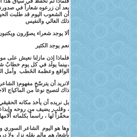
فلماذا لم نحفظ في سياق هذا ال
بعد أن زرعوه شعاراً في صدورنا من
أن الشعوب اليوم قد طلبت الحيا
ذلك الغالي والنفيس
ألا يوجد شعراء يصوّرون ويكتبو
نعم يوجد الكثير
فلماذا إذن مازلنا نعيش على 
،بينما يولَد في كل يوم خطابٌ 
الواقع وعظمة الخَطب وأمل ال
لانريد أن يترسّخ مفهوم( الشا
ذاك لتصبح نوعاً من الماكياج الاج
بل نريده أن يأخذ مكانه الحقيق
، وقلب ٍ يضيف من روحه وإبداع
مخفّزاً لها ، راسماً بكلماته ألامه
وها هو اليوم الشاعر السوري و
بأشعارهم مالم يقله نزار ولا درو