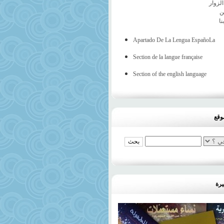
لزوار
ن
نا
Apartado De La Lengua EspañoLa
Section de la langue française
Section of the english language
وقع
يرة