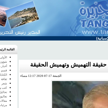
سبانية)
القائمة الرئي
الأولى
شؤون 
 حقيقة التهميش وتهميش الحقيقة
أخبار 
قسم خا
الكتاب
الجمعة 17-07-2020 12:17 مساء
ثقافة 
شعر
كتب و
تحاليل
تعاليق
مقالات
مرئيا