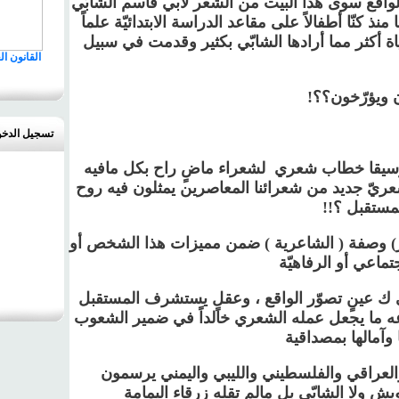
واقع سوى هذا البيت من الشعر لأبي قاسم الشابّي
ذ كنّا أطفالاً على مقاعد الدراسة الابتدائيّة علماً
ة أكثر مما أرادها الشابّي بكثير وقدمت في سبيل
القانون ا
ن ويؤرّخون؟؟
!
تسجيل الدخ
موسيقا خطاب شعري لشعراء ماضٍ راح بكل مافيه
شعريّ جديد من شعرائنا المعاصرين يمثلون فيه روح
مستقبل ؟
!!
عر) وصفة ( الشاعرية ) ضمن مميزات هذا الشخص أو
تماعي أو الرفاهيّة
ي ك عينٍ تصوّر الواقع ، وعقلٍ يستشرف المستقبل
ه ما يجعل عمله الشعري خالداً في ضمير الشعوب
ا وآمالها بمصداقية
العراقي والفلسطيني والليبي واليمني يرسمون
يش ولا الشابّي بل مالم تقله زرقاء اليمامة