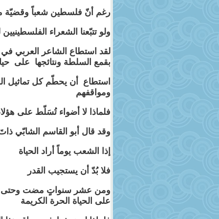
رغم أنّ فلسطين شعباً وقضيّة 
ولو تتبّعنا الشعراء الفلسطينيين
لقد استطاع الشاعر العربي في س
بقمع السلطة ونتائجها على حيا
استطاع أن يحطّم كل تماثيل الش
ومواقفهم
فلماذا لا أضواء تُسَلّط على هؤلا
وقد قال أبو القاسم الشابّي ذاتَ
إذا الشعب يوماً أراد الحياة
فلا بُدّ أن يستجيب القدر
ومن عشر سنواتٍ مضت وحتى الآن
على الحياة الحرة الكريمة