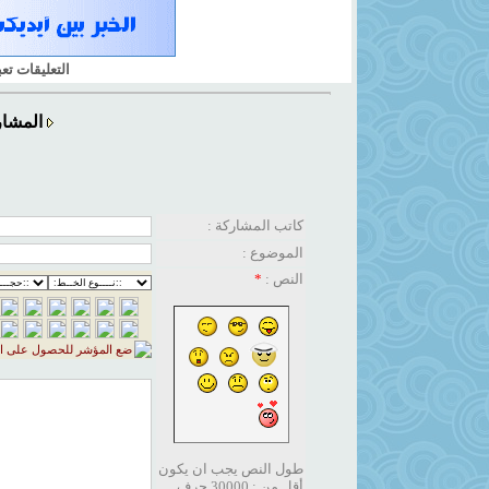
التعليقات تع
المشار
كاتب المشاركة :
الموضوع :
النص :
*
طول النص يجب ان يكون
أقل من : 30000 حرف