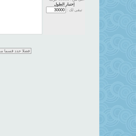
إختبار الطول
تبقى لك :