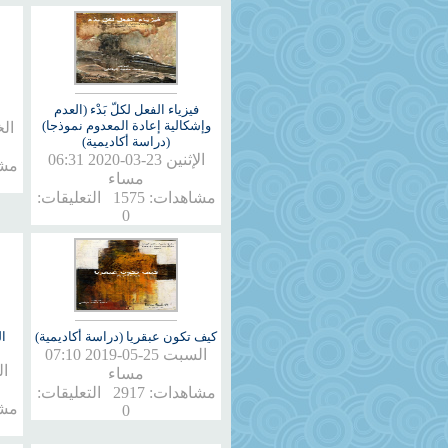
فيزياء الفعل لكلّ بَدْء (العدم
وإشكالية إعادة المعدوم نموذجا)
(دراسة أكاديمية)
الإثنين 23-03-2020 06:31
مساء
مشاهدات: 1575 التعليقات:
0
كيف تكون عبقريا (دراسة أكاديمية)
ا
السبت 25-05-2019 07:10
مساء
مشاهدات: 2917 التعليقات:
0