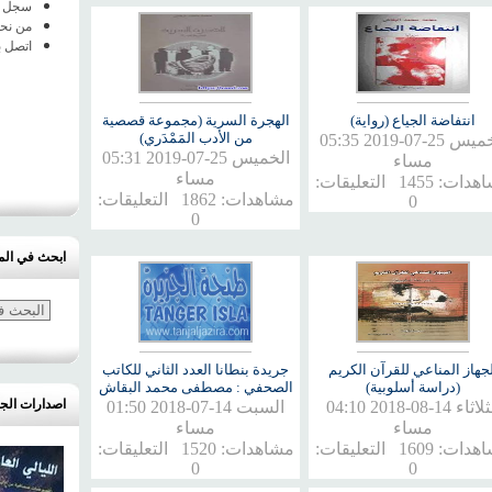
سجل ا
من نح
اتصل ب
انتفاضة الجياع (رواية)
الهجرة السرية (مجموعة قصصية
من الأدب المَمْدَري)
الخميس 25-07-2019 05:35
الخميس 25-07-2019 05:31
مساء
مساء
مشاهدات: 1455 التعليقات:
مشاهدات: 1862 التعليقات:
0
0
ابحث في الم
لجهاز المناعي للقرآن الكريم
جريدة بنطانا العدد الثاني للكاتب
(دراسة أسلوبية)
الصحفي : مصطفى محمد البقاش
اصدارات الج
الثلاثاء 14-08-2018 04:10
السبت 14-07-2018 01:50
مساء
مساء
مشاهدات: 1609 التعليقات:
مشاهدات: 1520 التعليقات:
0
0