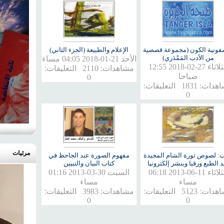
فونية الكون (مجموعة قصصية
الإعلام والطبيعة (الجزء الثاني)
من الأدب المَمْدَري)
الأحد 21-01-2018 04:05 مساء
الثلاثاء 27-02-2018 12:55
مشاهدات: 2110 التعليقات:
صباحا
0
مشاهدات: 1831 التعليقات:
0
مرئيات
ب: لصوص ثورة الشام المجيدة
مفهوم الصورة عند الجاحظ في
د الطبع ورقيا وينشر إلكترونيا
كتاب البيان والتبيين
الثلاثاء 11-06-2013 06:18
السبت 30-03-2013 01:16
مساء
مساء
مشاهدات: 5123 التعليقات:
مشاهدات: 3983 التعليقات:
0
0