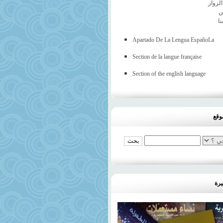
لزوار
ن
نا
Apartado De La Lengua EspañoLa
Section de la langue française
Section of the english language
وقع
يرة