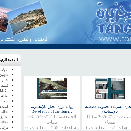
ني و |
القائمة الرئي
الأولى
شؤون 
أخبار 
قسم خا
الكتاب
ثقافة 
شعر
جرة السرية (مجموعة قصصية
رواية ثورة الجياع بالإنجليزية
كتب و
بالإسبانية)
Revolution of the Hungry
تحاليل
السبت 16-05-2026 11:04
الجمعة 14-11-2025 03:55
تعاليق
مساء
صباحا
مقالات
ت: 62 التعليقات: 0
مشاهدات: 256 التعليقات: 0
مرئيا