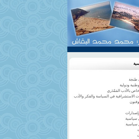
سية
طنجة
وطنية ودولية
ص بالأدب المَمْدَري
ات الاستشرافية في السياسة والفكر والأدب
وفنون
إصدارات
 سياسية
 سياسية
ت