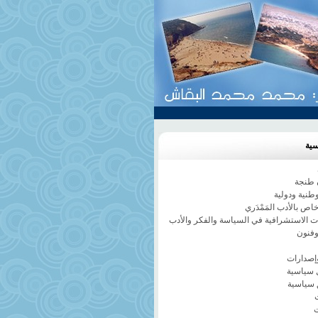
سية
طنجة
وطنية ودولية
ص بالأدب المَمْدَري
ات الاستشرافية في السياسة والفكر والأدب
وفنون
إصدارات
 سياسية
 سياسية
ت