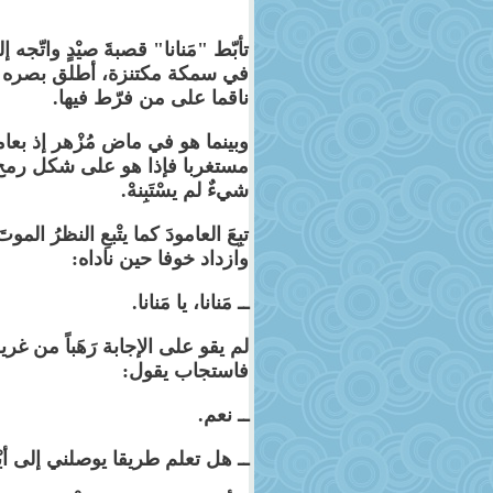
تأبّط "مَنانا" قصبةَ صيْدٍ واتّج
في سمكة مكتنزة، أطلق بصره نح
ناقما على من فرّط فيها.
وبينما هو في ماض مُزْهر إذ بعامو
مستغربا فإذا هو على شكل رمح، 
شيءٌ لم يسْتَبِنهْ.
تبِعَ العامودَ كما يتْبعِ النظرُ ا
وازداد خوفا حين ناداه:
ــ مَنانا، يا مَنانا.
لم يقو على الإجابة رَهَباً من غريب 
فاستجاب يقول:
ــ نعم.
ــ هل تعلم طريقا يوصلني إلى أيْ