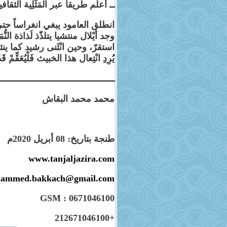
ــ أعلم طريقا عبر المَثْلِية الثقافي
انطلق العامود يبغي انغراساً حت
وجد أيْلال منتشيا يتلذّذ لَذاذة ا
استقرّ، وحين انْثَنى رشيد كما ينث
يُرِدِ انْتِعال هذا الخبيث فَلْيُعَقِّمْ قَد
ــــــــــــــــــــــــــــــــــــــــــــــ
محمد محمد البقاش
طنجة بتاريخ: 08 أبريل 2020م
www.tanjaljazira.com
ammed.bakkach@gmail.com
GSM : 0671046100
+212671046100