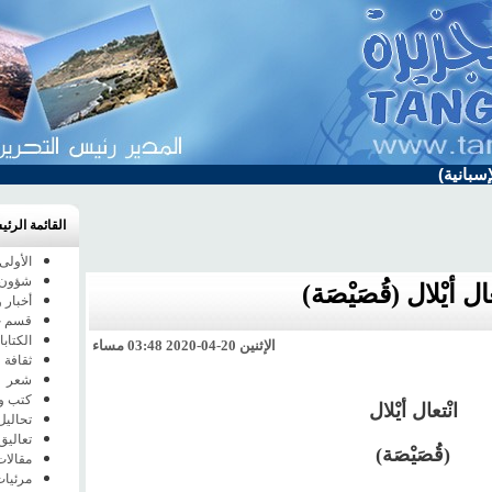
سبانية)
القائمة الرئي
الأولى
شؤون 
عال أيْلال (قُصَيْصَة)
أخبار 
قسم خا
الكتاب
الإثنين 20-04-2020 03:48 مساء
ثقافة 
شعر
كتب و
انْتعال أيْلال
تحاليل
تعاليق
(قُصَيْصَة)
مقالات
مرئيا