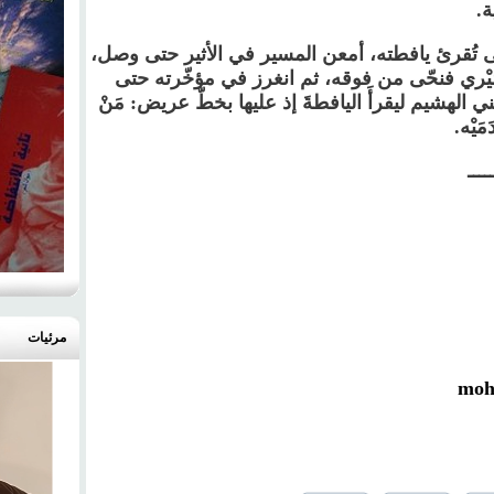
ة.
ى تُقرئ يافطته، أمعن المسير في الأثير حتى وصل،
لنُّمَيْري فنحّى من فوقه، ثم انغرز في مؤخّرته حتى
ني الهشيم ليقرأَ اليافطةَ إذ عليها بخطّ عريض: مَنْ
َمَيْه.
ــــ
مرئيات
moh