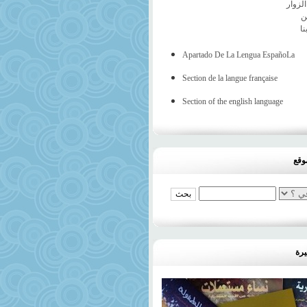
لزوار
ن
نا
Apartado De La Lengua EspañoLa
Section de la langue française
Section of the english language
وقع
يرة