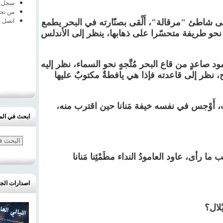
سجل ا
من نح
ه إلى شاطئ "مرقالة"، أَلْقى بصنّارته في البحر يطمع
اتصل ب
و طريفة متحسّرا على ذهابها، ينظر إلى الأندلس
د صاعدٍ من قاع البحر مُتَّجهٍ نحو السماء، نظر إليه
نظر إلى قاعدته فإذا هي يافطةٌ مكتوبٌ عليها
لموتَ، أَوْجس في نفسه خيفة مَنانا حين اقترب منه،
ابحث في الم
ما رأى، عاود العامودُ النداء مطَمْئِنا مَنانا
اصدارات الج
لال؟